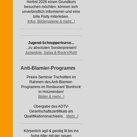
Herbst 2026 einen Grundkurs
besuchen möchten, können sich
unverbindlich informieren und eine
tolle Party miterleben.
Infos, Bildergalerie & mehr...!
Jugend-Schnupperkurse...
...zu absoluten Sonderpreisen!
Jumpstyle, Salsa & Rock'n'Roll!
Anti-Blamier-Programm
Praxis-Seminar Tischsitten im
Rahmen des Anti-Blamier-
Programms im Restaurant 'Buntrock'
in Holzminden!
Bilder & mehr...!
Übergabe des ADTV-
Gesellschaftszertifikats als
Qualifikationsnachweis...
Mehr...!
Körperlich agil & geistig fit bis ins
hohe Alter mit der neuen