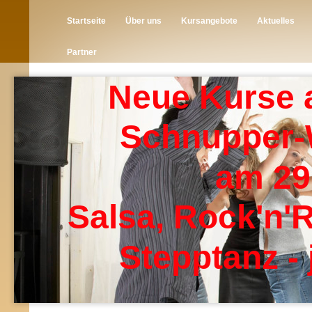
Startseite
Über uns
Kursangebote
Aktuelles
Partner
Neue Kurse 
Schnupper
am 29
Salsa, Rock'n'R
Stepptanz - 