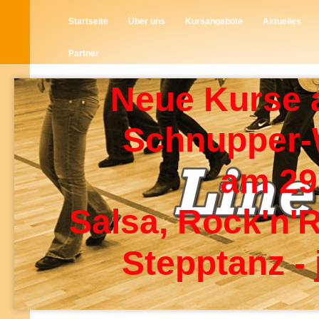
Startseite
Über uns
Kursangebote
Aktuelles
Partner
Neue Kurse 
Schnupper
am 29
Salsa, Rock'n'R
Stepptanz - 