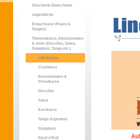
Geschenk-/Gutscheine
Jugendliche
Erwachsene (Paare &
Singles)
Themenkurse, Einzelstunden
& mehr (Discofox, Salsa,
Stepptanz, Tango etc.)
Line Dance
Crashkurs
Einzelstunden &
Privatkurse
Discofox
Salsa
Kurzkurse
Tango Argentino
Stepptanz
Auf
Rock'n'Roll