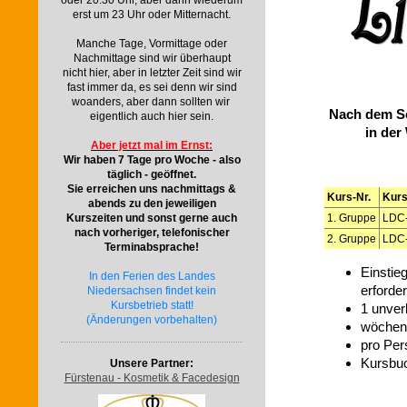
oder 20.30 Uhr, aber dann wiederum
erst um 23 Uhr oder Mitternacht.
Manche Tage, Vormittage oder
Nachmittage sind wir überhaupt
nicht hier, aber in letzter Zeit sind wir
fast immer da, es sei denn wir sind
woanders, aber dann sollten wir
Nach dem Sc
eigentlich auch hier sein.
in der
Aber jetzt mal im Ernst:
Wir haben 7 Tage pro Woche - also
täglich - geöffnet.
Sie erreichen uns nachmittags &
Kurs-Nr.
Kurs
abends zu den jeweiligen
1. Gruppe
LDC-
Kurszeiten und sonst gerne auch
nach vorheriger, telefonischer
2. Gruppe
LDC-
Terminabsprache!
Einstie
In den Ferien des Landes
erforder
Niedersachsen findet kein
Kursbetrieb statt!
1 unver
(Änderungen vorbehalten)
wöchent
pro Per
Kursbu
Unsere Partner:
Fürstenau - Kosmetik & Facedesign