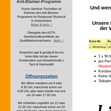
Anti-Blamier-Programm
Und wen
Praxis-Seminar Tischsitten im
Rahmen des Anti-Blamier-
Programms im Restaurant 'Buntrock'
in Holzminden!
Unsere 
Bilder & mehr...!
der 
Übergabe des ADTV-
Gesellschaftszertifikats als
Qualifikationsnachweis...
Mehr...!
Kurs-Nr.
K
1. Workshop
L
Körperlich agil & geistig fit bis ins
1 x 90 
hohe Alter mit der neuen
Kombination aus (Gesellschafts-)
pro Per
Tanz & Gymnastik!
Worksh
Kursbu
Keine V
Öffnungszeiten
Teilnah
Wir öffnen meistens um 9 oder
9.30 Uhr, manchmal schon um
8.00 Uhr, aber dann wieder mal erst
um 16 oder 17.00 Uhr.
Wir schließen ungefähr um 22 oder
22.30 Uhr, manchmal schon um 20