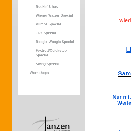
Rockin' Uhus
Wiener Walzer Special
wied
Rumba Special
Jive Special
Boogie-Woogie Special
L
Foxtrott/Quickstep
Special
Swing Special
Sams
Workshops
Nur mi
W
eit