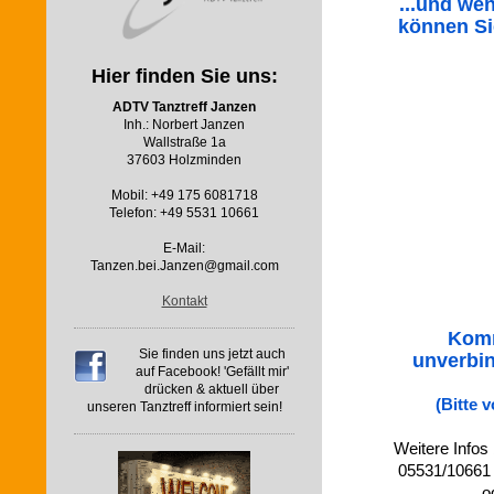
...und we
können Si
Hier finden Sie uns:
ADTV Tanztreff Janzen
Inh.: Norbert Janzen
Wallstraße 1a
37603 Holzminden
Mobil: +49 175 6081718
Telefon: +49 5531 10661
E-Mail:
Tanzen.bei.Janzen@gmail.com
Kontakt
Komm
Sie finden uns jetzt auch
unverbin
auf Facebook! 'Gefällt mir'
drücken & aktuell über
(Bitte 
unseren Tanztreff informiert sein!
Weitere Infos 
05531/10661 
o