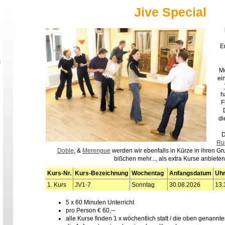
Jive Special
E
n
Mö
ei
h
F
di
D
Ru
Doble
, &
Merengue
werden wir ebenfalls in Kürze in ihren G
bißchen mehr..., als extra Kurse anbieten
Kurs-Nr.
Kurs-Bezeichnung
Wochentag
Anfangsdatum
Uhr
1. Kurs
JV1-7
Sonntag
30.08.2026
1
5 x 60 Minuten Unterricht
pro Person € 60,--
alle Kurse finden 1 x wöchentlich statt / die oben genannt