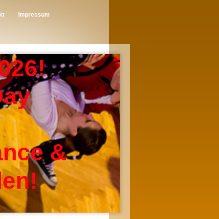
kt
Impressum
026!
Day
Dance &
den!