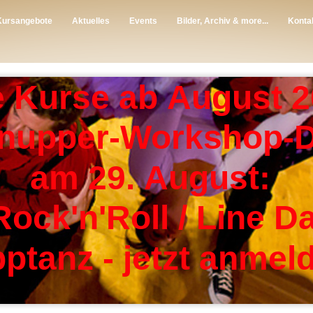
Kursangebote
Aktuelles
Events
Bilder, Archiv & more...
Konta
 Kurse ab August 2
nupper-Workshop-
am 29. August:
Rock'n'Roll / Line 
ptanz - jetzt anmel