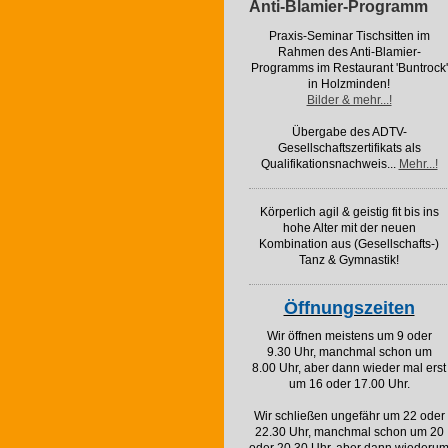
Anti-Blamier-Programm
Praxis-Seminar Tischsitten im
Rahmen des Anti-Blamier-
Programms im Restaurant 'Buntrock'
in Holzminden!
Bilder & mehr...!
Übergabe des ADTV-
Gesellschaftszertifikats als
Qualifikationsnachweis...
Mehr...!
Körperlich agil & geistig fit bis ins
hohe Alter mit der neuen
Kombination aus (Gesellschafts-)
Tanz & Gymnastik!
Öffnungszeiten
Wir öffnen meistens um 9 oder
9.30 Uhr, manchmal schon um
8.00 Uhr, aber dann wieder mal erst
um 16 oder 17.00 Uhr.
Wir schließen ungefähr um 22 oder
22.30 Uhr, manchmal schon um 20