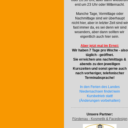
oder 20.30 Uhr, aber dann wiederu
erst um 23 Uhr oder Mitternacht.
Manche Tage, Vormittage oder
Nachmittage sind wir überhaupt
nicht hier, aber in letzter Zeit sind wir
fast immer da, es sei denn wir sind
woanders, aber dann sollten wir
eigentlich auch hier sein.
Aber jetzt mal im Ernst:
Wir haben 7 Tage pro Woche - also
täglich - geöffnet.
Sie erreichen uns nachmittags &
abends zu den jeweiligen
Kurszeiten und sonst gerne auch
nach vorheriger, telefonischer
Terminabsprache!
In den Ferien des Landes
Niedersachsen findet kein
Kursbetrieb statt!
(Änderungen vorbehalten)
Unsere Partner:
Fürstenau - Kosmetik & Facedesign