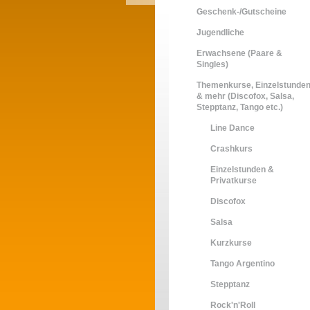
Geschenk-/Gutscheine
Jugendliche
Erwachsene (Paare &
Singles)
Themenkurse, Einzelstunde
& mehr (Discofox, Salsa,
Stepptanz, Tango etc.)
Line Dance
Crashkurs
Einzelstunden &
Privatkurse
Discofox
Salsa
Kurzkurse
Tango Argentino
Stepptanz
Rock'n'Roll