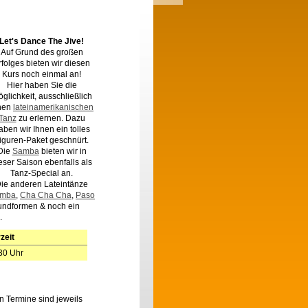
Let's Dance The Jive!
Auf Grund des großen
rfolges bieten wir diesen
Kurs noch einmal an!
Hier haben Sie die
glichkeit, ausschließlich
nen
lateinamerikanischen
Tanz
zu erlernen. Dazu
aben wir Ihnen ein tolles
iguren-Paket geschnürt.
Die
Samba
bieten wir in
eser Saison ebenfalls als
Tanz-Special an.
ie anderen Lateintänze
mba
,
Cha Cha Cha
,
Paso
rundformen & noch ein
.
zeit
3.30 Uhr
en Termine sind jeweils