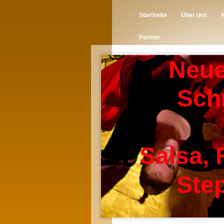
Startseite
Über uns
Partner
Neue
Sch
Salsa, 
Step