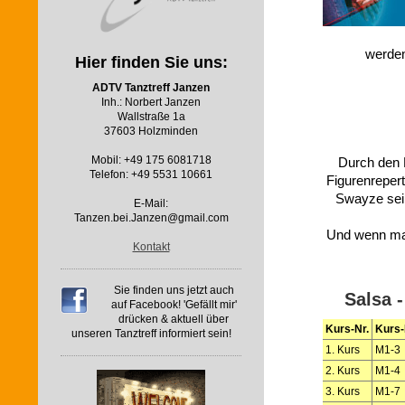
werden
Hier finden Sie uns:
ADTV Tanztreff Janzen
Inh.: Norbert Janzen
Wallstraße 1a
37603 Holzminden
Mobil: +49 175 6081718
Durch den B
Telefon: +49 5531 10661
Figurenrepert
Swayze sein
E-Mail:
Tanzen.bei.Janzen@gmail.com
Und wenn man 
Kontakt
Sie finden uns jetzt auch
Salsa -
auf Facebook! 'Gefällt mir'
drücken & aktuell über
Kurs-Nr.
Kurs
unseren Tanztreff informiert sein!
1. Kurs
M1-3
2. Kurs
M1-4
3. Kurs
M1-7