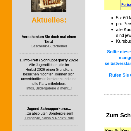
Forts
5 x 60 
Aktuelles:
pro Per
alle Ku
sind je
Verschenken Sie doch mal einen
Kursbu
Tanz!
Geschenk-Gutscheine!
Sollte dies
mange
1. Info-Treff / Schnupperparty 2026!
selbstverstän
Alle Jugendlichen, die im
Herbst 2026 einen Grundkurs
besuchen möchten, können sich
Rufen Sie 
unverbindlich informieren und eine
tolle Party miterleben.
Infos, Bildergalerie & mehr...!
Jugend-Schnupperkurse...
...zu absoluten Sonderpreisen!
Zum Schn
Jumpstyle, Salsa & Rock'n'Roll!
Kurs-Nr.
Kurs