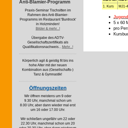
Anti-Blamier-Programm
1. Kurs
MJ1-
Praxis-Seminar Tischsitten im
Rahmen des Anti-Blamier-
Jugend 
Programms im Restaurant 'Buntrock'
5 x 60 
in Holzminden!
pro Pers
Bilder & mehr...!
Kursbu
Übergabe des ADTV-
Gesellschaftszertifikats als
Qualifikationsnachweis...
Mehr...!
Körperlich agil & geistig fit bis ins
hohe Alter mit der neuen
Kombination aus (Gesellschafts-)
Tanz & Gymnastik!
Öffnungszeiten
Wir öffnen meistens um 9 oder
9.30 Uhr, manchmal schon um
8.00 Uhr, aber dann wieder mal erst
um 16 oder 17.00 Uhr.
Wir schließen ungefähr um 22 oder
22.30 Uhr, manchmal schon um 20