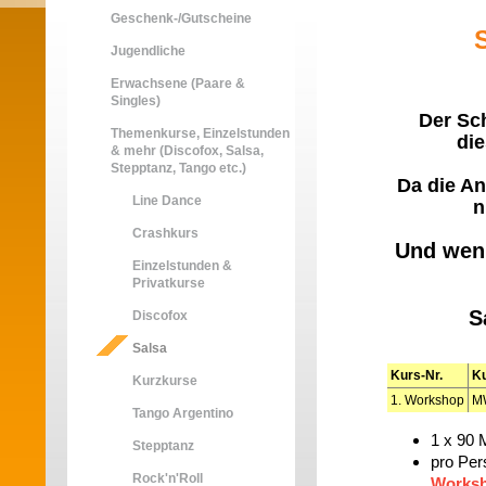
Geschenk-/Gutscheine
Jugendliche
Erwachsene (Paare &
Singles)
Der Sc
Themenkurse, Einzelstunden
di
& mehr (Discofox, Salsa,
Stepptanz, Tango etc.)
Da die An
Line Dance
n
Crashkurs
Und wen
Einzelstunden &
Privatkurse
S
Discofox
Salsa
Kurs-Nr.
K
Kurzkurse
1. Workshop
M
Tango Argentino
1 x 90 
Stepptanz
pro Per
Rock'n'Roll
Worksh