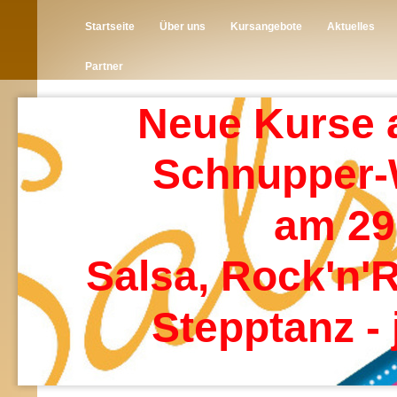
Startseite
Über uns
Kursangebote
Aktuelles
Partner
Neue Kurse 
Schnupper
am 29
Salsa, Rock'n'R
Stepptanz - 