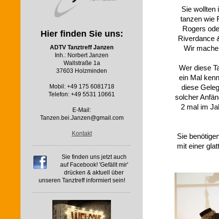
Sie wollten
tanzen wie 
Rogers ode
Hier finden Sie uns:
Riverdance 
Wir machen
ADTV Tanztreff Janzen
Inh.: Norbert Janzen
Wallstraße 1a
Wer diese T
37603 Holzminden
ein Mal kenne
diese Geleg
Mobil: +49 175 6081718
Telefon: +49 5531 10661
solcher Anfän
2 mal im J
E-Mail:
Tanzen.bei.Janzen@gmail.com
Kontakt
Sie benötige
mit einer gla
Sie finden uns jetzt auch
auf Facebook! 'Gefällt mir'
drücken & aktuell über
unseren Tanztreff informiert sein!