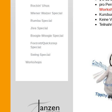
pro Per
Rockin' Uhus
Worksh
Wiener Walzer Special
Kursbu
Keine V
Rumba Special
Teilnah
Jive Special
Boogie-Woogie Special
Foxtrott/Quickstep
Special
Swing Special
Workshops