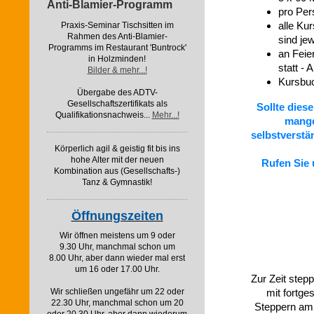
Anti-Blamier-Programm
pro Pers
alle Ku
Praxis-Seminar Tischsitten im
Rahmen des Anti-Blamier-
sind je
Programms im Restaurant 'Buntrock'
an Feie
in Holzminden!
statt -
Bilder & mehr...!
Kursbu
Übergabe des ADTV-
Gesellschaftszertifikats als
Sollte dies
Qualifikationsnachweis...
Mehr...!
mange
selbstverstän
Körperlich agil & geistig fit bis ins
hohe Alter mit der neuen
Rufen Sie 
Kombination aus (Gesellschafts-)
Tanz & Gymnastik!
Öffnungszeiten
Wir öffnen meistens um 9 oder
9.30 Uhr, manchmal schon um
8.00 Uhr, aber dann wieder mal erst
um 16 oder 17.00 Uhr.
Zur Zeit step
mit fortge
Wir schließen ungefähr um 22 oder
22.30 Uhr, manchmal schon um 20
Steppern am