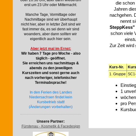
oder 20.30 Uhr, aber dann wiederum
die schon 
erst um 23 Uhr oder Mitternacht.
Jahren di
nachgehen. 
Manche Tage, Vormittage oder
Nachmittage sind wir überhaupt
nennt s
nicht hier, aber in letzter Zeit sind wir
SteppKess"
fast immer da, es sei denn wir sind
schon viele 
woanders, aber dann sollten wir
einstu
eigentlich auch hier sein.
Zur Zeit wird
Aber jetzt mal im Ernst:
Wir haben 7 Tage pro Woche - also
täglich - geöffnet.
Sie erreichen uns nachmittags &
Kurs-Nr.
Kurs
abends zu den jeweiligen
Kurszeiten und sonst gerne auch
1. Gruppe
SC1
nach vorheriger, telefonischer
Terminabsprache!
Einstie
1 unver
In den Ferien des Landes
wöchent
Niedersachsen findet kein
Kursbetrieb statt!
pro Per
(Änderungen vorbehalten)
Kursbu
Unsere Partner:
Fürstenau - Kosmetik & Facedesign