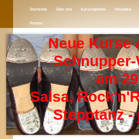
Startseite
Über uns
Kursangebote
Aktuelles
Partner
Neue Kurse 
Schnupper
am 29
Salsa, Rock'n'R
Stepptanz - 