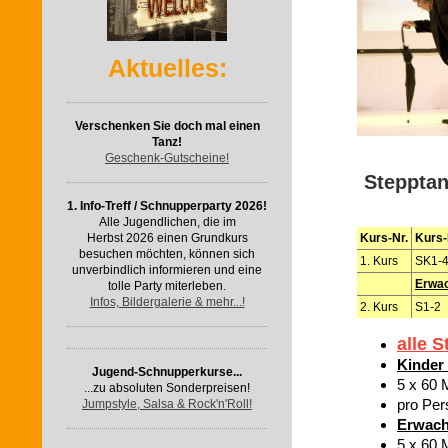
Aktuelles:
Verschenken Sie doch mal einen
Tanz!
Geschenk-Gutscheine!
Stepptan
1. Info-Treff / Schnupperparty 2026!
Alle Jugendlichen, die im
Kurs-Nr.
Kurs
Herbst 2026 einen Grundkurs
besuchen möchten, können sich
1. Kurs
SK1-4
unverbindlich informieren und eine
Erwa
tolle Party miterleben.
Infos, Bildergalerie & mehr...!
2. Kurs
S1-2
alle 
Kinder 
Jugend-Schnupperkurse...
5 x 60 
...zu absoluten Sonderpreisen!
pro Pers
Jumpstyle, Salsa & Rock'n'Roll!
Erwachs
5 x 60 