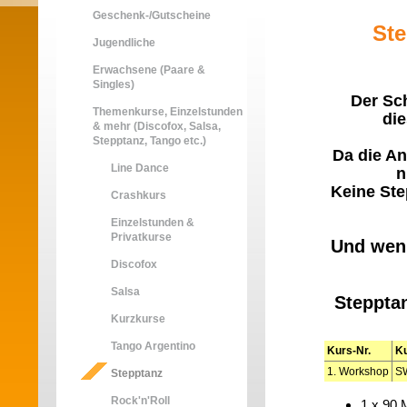
Geschenk-/Gutscheine
St
Jugendliche
Erwachsene (Paare &
Singles)
Der Sc
Themenkurse, Einzelstunden
di
& mehr (Discofox, Salsa,
Stepptanz, Tango etc.)
Da die An
Line Dance
n
Keine Ste
Crashkurs
Einzelstunden &
Privatkurse
Und wen
Discofox
Salsa
Steppta
Kurzkurse
Tango Argentino
Kurs-Nr.
K
1. Workshop
S
Stepptanz
Rock'n'Roll
1 x 90 