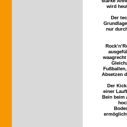
starke Ähn
wird heu
Der tec
Grundlage
nur durc
Rock’n’R
ausgefü
waagrecht 
Gleich
Fußballen
Absetzen d
Der Kick
einer Lau
Bein beim 
hoc
Boden
ermöglich