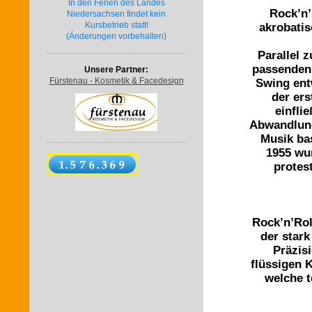
In den Ferien des Landes
Rock’n’
Niedersachsen findet kein
Kursbetrieb statt!
akrobatis
(Änderungen vorbehalten)
Parallel 
passenden
Unsere Partner:
Fürstenau - Kosmetik & Facedesign
Swing ent
der ers
einfli
Abwandlung
Musik ba
1955 wu
protes
Rock’n’Roll
der stark
Präzis
flüssigen 
welche t