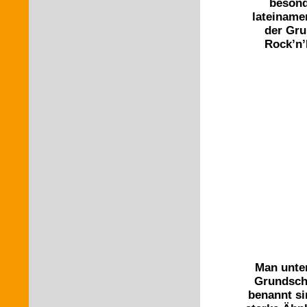
beson
lateiname
der Gru
Rock’n’
Man unter
Grundschr
benannt si