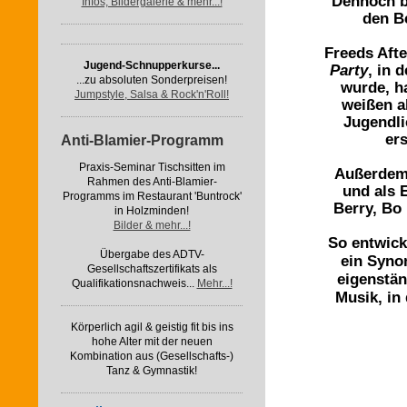
Dennoch bl
Infos, Bildergalerie & mehr...!
den Be
Freeds Aft
Jugend-Schnupperkurse...
Party
, in 
...zu absoluten Sonderpreisen!
wurde, ha
Jumpstyle, Salsa & Rock'n'Roll!
weißen a
Jugendli
er
Anti-Blamier-Programm
Praxis-Seminar Tischsitten im
Außerdem 
Rahmen des Anti-Blamier-
und als 
Programms im Restaurant 'Buntrock'
Berry, Bo
in Holzminden!
Bilder & mehr...!
So entwick
Übergabe des ADTV-
ein Syno
Gesellschaftszertifikats als
eigenstän
Qualifikationsnachweis...
Mehr...!
Musik, in
Körperlich agil & geistig fit bis ins
hohe Alter mit der neuen
Kombination aus (Gesellschafts-)
Tanz & Gymnastik!