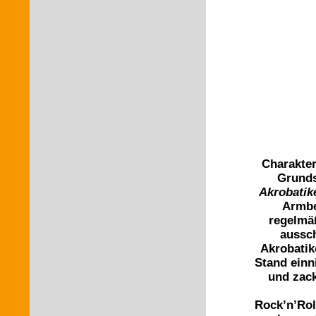
Charakter
Grunds
Akrobatik
Armbe
regelmäß
aussch
Akrobatik
Stand einn
und zack
Rock’n’Rol