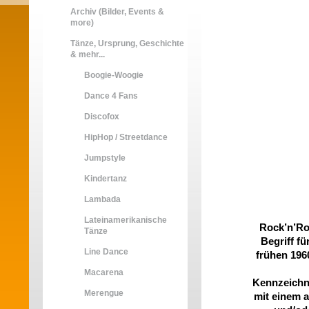
Archiv (Bilder, Events &
more)
Tänze, Ursprung, Geschichte
& mehr...
Boogie-Woogie
Dance 4 Fans
Discofox
HipHop / Streetdance
Jumpstyle
Kindertanz
Lambada
Lateinamerikanische
Rock’n’Rol
Tänze
Begriff f
Line Dance
frühen 196
Macarena
Kennzeichne
Merengue
mit einem a