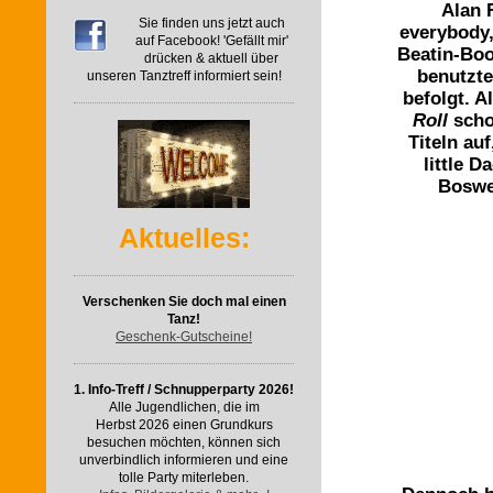
Alan 
Sie finden uns jetzt auch
everybody, 
auf Facebook! 'Gefällt mir'
Beatin-Boo
drücken & aktuell über
benutzte
unseren Tanztreff informiert sein!
befolgt. A
Roll
scho
Titeln au
little 
Boswel
Aktuelles:
Verschenken Sie doch mal einen
Tanz!
Geschenk-Gutscheine!
1. Info-Treff / Schnupperparty 2026!
Alle Jugendlichen, die im
Herbst 2026 einen Grundkurs
besuchen möchten, können sich
unverbindlich informieren und eine
tolle Party miterleben.