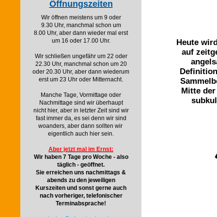
Öffnungszeiten
Wir öffnen meistens um 9 oder
9.30 Uhr, manchmal schon um
8.00 Uhr, aber dann wieder mal erst
um 16 oder 17.00 Uhr.
Heute wir
auf zeit
Wir schließen ungefähr um 22 oder
angels
22.30 Uhr, manchmal schon um 20
Definition
oder 20.30 Uhr, aber dann wiederum
erst um 23 Uhr oder Mitternacht.
Sammelbe
Mitte der
Manche Tage, Vormittage oder
subkul
Nachmittage sind wir überhaupt
nicht hier, aber in letzter Zeit sind wir
fast immer da, es sei denn wir sind
woanders, aber dann sollten wir
eigentlich auch hier sein.
Aber jetzt mal im Ernst:
Wir haben 7 Tage pro Woche - also
täglich - geöffnet.
Sie erreichen uns nachmittags &
abends zu den jeweiligen
Kurszeiten und sonst gerne auch
nach vorheriger, telefonischer
Terminabsprache!