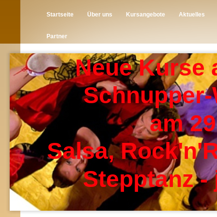
Startseite
Über uns
Kursangebote
Aktuelles
Partner
Neue Kurse 
Schnupper
am 29
Salsa, Rock'n'R
Stepptanz - 