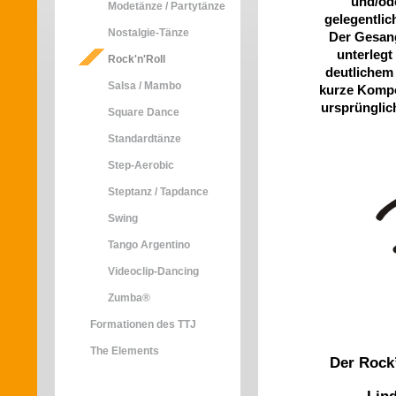
und/od
Modetänze / Partytänze
gelegentlic
Nostalgie-Tänze
Der Gesang
unterlegt
Rock'n'Roll
deutlichem 
Salsa / Mambo
kurze Kompo
ursprünglic
Square Dance
Standardtänze
Step-Aerobic
Steptanz / Tapdance
Swing
Tango Argentino
Videoclip-Dancing
Zumba®
Formationen des TTJ
The Elements
Der Rock’