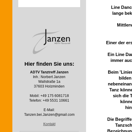
Line Danc
lange be
Mittler
Einer der er
Ein Line Da
immer auc
Hier finden Sie uns:
Beim 'Linie
ADTV Tanztreff Janzen
Inh.: Norbert Janzen
bilden
Wallstraße 1a
nebeneinand
37603 Holzminden
Tanz könne
sich die
Mobil: +49 175 6081718
Telefon: +49 5531 10661
könne
hin
E-Mail:
Tanzen.bei.Janzen@gmail.com
Die Begriff
Kontakt
Tanzsch
Bezeichnung