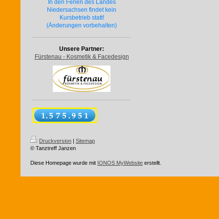
In den Ferien des Landes
Niedersachsen findet kein
Kursbetrieb statt!
(Änderungen vorbehalten)
Unsere Partner:
Fürstenau - Kosmetik & Facedesign
Druckversion
|
Sitemap
© Tanztreff Janzen
Diese Homepage wurde mit
IONOS MyWebsite
erstellt.