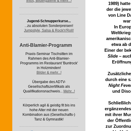
Infos, Bildergalerie & mehr...!
1989) hatte
der die jew
von Line D
war
Jugend-Schnupperkurse...
...zu absoluten Sonderpreisen!
In Euro
Jumpstyle, Salsa & Rock'n'Roll!
Weltkrieg
amerikanisc
etwa ab d
Anti-Blamier-Programm
Einer der be
Praxis-Seminar Tischsitten im
Slide
– auc
Rahmen des Anti-Blamier-
Eröffnun
Programms im Restaurant 'Buntrock'
in Holzminden!
Bilder & mehr...!
Zusätzliche
durch eine s
Übergabe des ADTV-
Night Feve
Gesellschaftszertifikats als
und Disc
Qualifikationsnachweis...
Mehr...!
Schließlic
Körperlich agil & geistig fit bis ins
ergänzendes 
hohe Alter mit der neuen
mit ihrer M
Kombination aus (Gesellschafts-)
Tanz & Gymnastik!
der Öffentl
zur Zuordnu