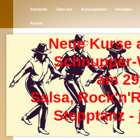
Startseite
Über uns
Kursangebote
Aktuelles
Partner
Neue Kurse 
Schnupper
am 29
Salsa, Rock'n'R
Stepptanz - 