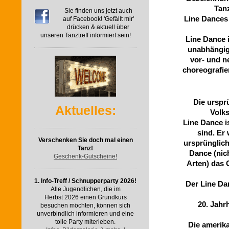
Tanz
Sie finden uns jetzt auch
Line Dances 
auf Facebook! 'Gefällt mir'
drücken & aktuell über
unseren Tanztreff informiert sein!
Line Dance i
unabhängig
vor- und n
choreografie
Die urspr
Aktuelles:
Volks
Line Dance i
sind. Er
Verschenken Sie doch mal einen
ursprünglich
Tanz!
Dance (nic
Geschenk-Gutscheine!
Arten) das 
1. Info-Treff / Schnupperparty 2026!
Der Line Da
Alle Jugendlichen, die im
Herbst 2026 einen Grundkurs
20. Jahr
besuchen möchten, können sich
unverbindlich informieren und eine
tolle Party miterleben.
Die amerik