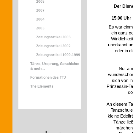
2008
Der Disn
2007
15.00 Uhr
2004
Es war einma
2003
ein ganz g
Zeitungsartikel 2003
Wirklichkei
unerkannt un
Zeitungsartikel 2002
oder in d
Zeitungsartikel 1990-1999
Tänze, Ursprung, Geschichte
Nur am 
& mehr...
wunderschöne
Formationen des TTJ
sich von i
Prinzessin-T
The Elements
do
An diesem Ta
Tanzschule
kleine Edelfr
Tänze lie
märchenh