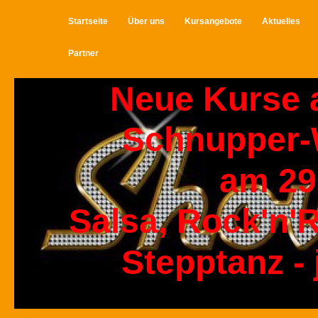
Startseite
Über uns
Kursangebote
Aktuelles
Partner
Neue Kurse 
Schnupper
am 29
Salsa, Rock'n'R
Stepptanz - 