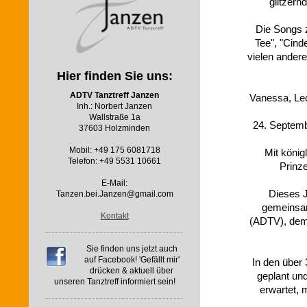
glitzer
Die Songs z
Tee", "Cind
vielen ander
Hier finden Sie uns:
ADTV Tanztreff Janzen
Vanessa, Leo
Inh.: Norbert Janzen
Wallstraße 1a
24. Septemb
37603 Holzminden
Mobil: +49 175 6081718
Mit könig
Telefon: +49 5531 10661
Prinz
E-Mail:
Dieses J
Tanzen.bei.Janzen@gmail.com
gemeinsam
Kontakt
(ADTV), dem
Sie finden uns jetzt auch
auf Facebook! 'Gefällt mir'
In den über
drücken & aktuell über
geplant un
unseren Tanztreff informiert sein!
erwartet, 