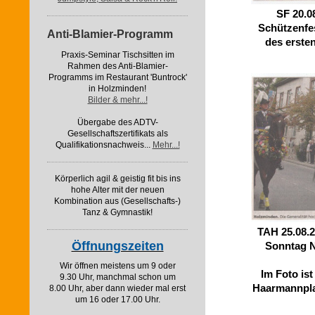
SF 20.0
Schützenfes
Anti-Blamier-Programm
des ersten
Praxis-Seminar Tischsitten im
Rahmen des Anti-Blamier-
Programms im Restaurant 'Buntrock'
in Holzminden!
Bilder & mehr...!
Übergabe des ADTV-
Gesellschaftszertifikats als
Qualifikationsnachweis...
Mehr...!
Körperlich agil & geistig fit bis ins
hohe Alter mit der neuen
Kombination aus (Gesellschafts-)
Tanz & Gymnastik!
TAH 25.08.
Öffnungszeiten
Sonntag N
Wir öffnen meistens um 9 oder
Im Foto is
9.30 Uhr, manchmal schon um
Haarmannplat
8.00 Uhr, aber dann wieder mal erst
um 16 oder 17.00 Uhr.