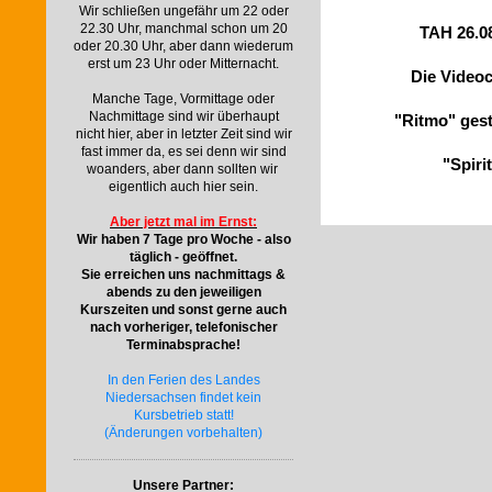
Wir schließen ungefähr um 22 oder
22.30 Uhr, manchmal schon um 20
TAH 26.08
oder 20.30 Uhr, aber dann wiederum
erst um 23 Uhr oder Mitternacht.
Die
Videoc
Manche Tage, Vormittage oder
Nachmittage sind wir überhaupt
"Ritmo"
gest
nicht hier, aber in letzter Zeit sind wir
fast immer da, es sei denn wir sind
"Spiri
woanders, aber dann sollten wir
eigentlich auch hier sein.
Aber jetzt mal im Ernst:
Wir haben 7 Tage pro Woche - also
täglich - geöffnet.
Sie erreichen uns nachmittags &
abends zu den jeweiligen
Kurszeiten und sonst gerne auch
nach vorheriger, telefonischer
Terminabsprache!
In den Ferien des Landes
Niedersachsen findet kein
Kursbetrieb statt!
(Änderungen vorbehalten)
Unsere Partner: