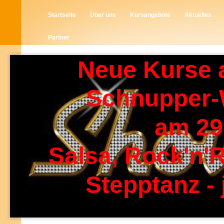
Startseite
Über uns
Kursangebote
Aktuelles
Partner
Neue Kurse 
Schnupper
am 29
Salsa, Rock'n'R
Stepptanz - 