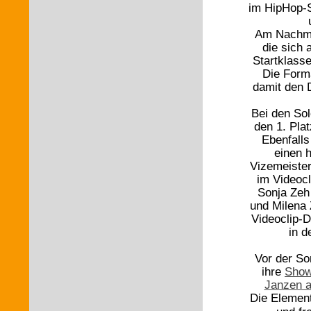
im HipHop-S
Am Nachmit
die sich a
Startklass
Die Forma
damit den D
Bei den So
den 1. Plat
Ebenfalls
einen 
Vizemeister
im Videocl
Sonja Zeh
und Milena 
Videoclip-D
in d
Vor der So
ihre
Show
Janzen a
Die Element