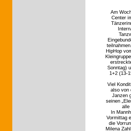
Am Woche
Center i
Tänzerin
Inter
Tanzw
Eingebunde
teilnahmen
HipHop vom
Kleingruppe
erstreckt
Sonntag) u
1+2 (13-1
Viel Kondi
also von
Janzen g
seinen „Ele
alle
In Mannh
Vormittag e
die Vorru
Milena Zahl