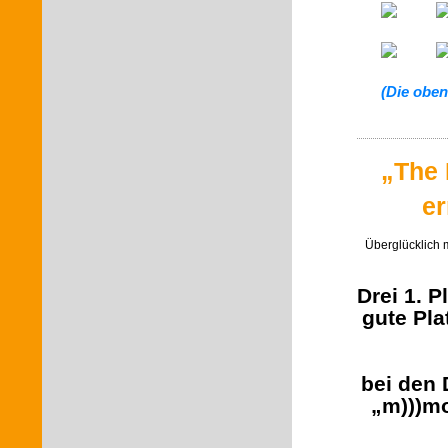
(Die oben
„The 
er
Überglücklich m
Drei 1. P
gute Pla
bei den
„m)))mo