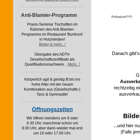
Anti-Blamier-Programm
Frühstück!?!?!
Praxis-Seminar Tischsitten im
Rahmen des Anti-Blamier-
Programms im Restaurant 'Buntrock'
in Holzminden!
Bilder & mehr...!
Danach gibt's
Übergabe des ADTV-
Gesellschaftszertifikats als
Qualifikationsnachweis...
Mehr...!
Gl
Körperlich agil & geistig fit bis ins
Ausverka
hohe Alter mit der neuen
rechtzeitig e
Kombination aus (Gesellschafts-)
ausverkau
Tanz & Gymnastik!
Öffnungszeiten
Bilde
Wir öffnen meistens um 9 oder
9.30 Uhr, manchmal schon um
...und hier n
8.00 Uhr, aber dann wieder mal erst
(Falls je
um 16 oder 17.00 Uhr.