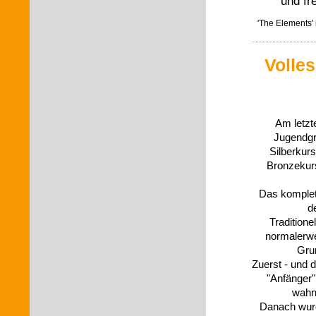
und fr
'The Elements'
Volles
Am letzt
Jugendgru
Silberkurs
Bronzekur
Das komplet
d
Traditione
normalerwe
Gru
Zuerst - und 
"Anfänger"
wahns
Danach wurde