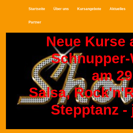
Startseite
Über uns
Kursangebote
Aktuelles
Partner
Neue Kurse 
Schnupper
am 29
Salsa, Rock'n'R
Stepptanz - 