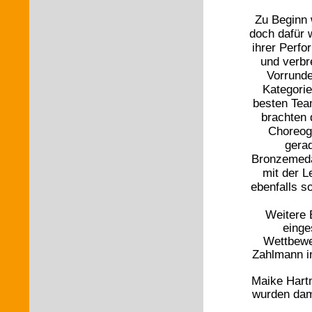
Zu Beginn 
doch dafür 
ihrer Perfo
und verbr
Vorrunde
Kategorie
besten Tea
brachten 
Choreogr
gera
Bronzemedai
mit der L
ebenfalls s
Weitere 
einge
Wettbewer
Zahlmann i
Maike Hartm
wurden dam